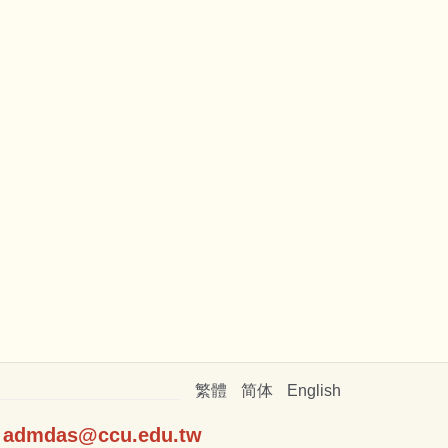
繁體
简体
English
:
admdas@ccu.edu.tw