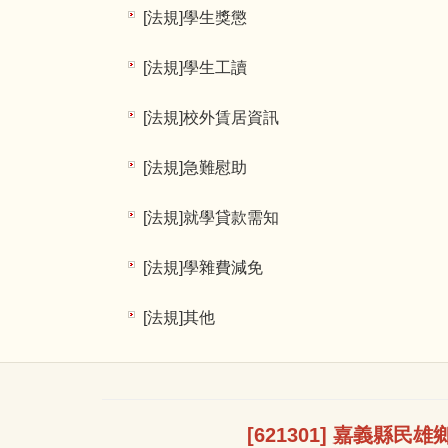
[法規]學生獎懲
[法規]學生工讀
[法規]校外賃居資訊
[法規]急難慰助
[法規]就學貸款需知
[法規]學雜費減免
[法規]其他
[621301] 嘉義縣民雄鄉