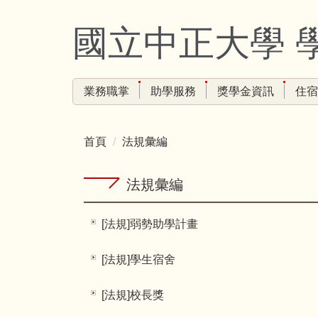
跳
到
國立中正大學 
主
要
內
業務職掌
助學服務
獎學金資訊
住宿
容
區
首頁
法規彙編
法規彙編
[法規]弱勢助學計畫
[法規]學生宿舍
[法規]校長獎