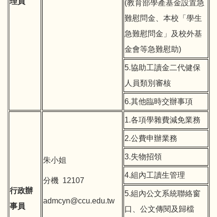
理員
(教育部學產基金設置急
難慰問金、本校「學生
急難慰問金」及校外基
金會等急難慰助)
5.協助工讀金二代健保
人員類別審核
6.其他臨時交辦事項
1.各項學雜費減免業務
2.公費申辦業務
3.失物招領
朱小姐
4.組內工讀生管理
分機 12107
行政辦
5.組內公文系統聯絡窗
admcyn@ccu.edu.tw
事員
口、公文傳閱及歸檔