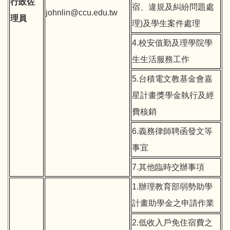
行政佐
宿、違規及糾紛問題處
johnlin@ccu.edu.tw
理員
理)及學生案件處理
4.校安值勤及理學院學
生生活服務工作
5.台積電文教基金會嘉
星計畫獎學金執行及經
費核銷
6.義務律師聘函發文等
事宜
7.其他臨時交辦事項
1.辦理教育部弱勢助學
計畫助學金之申請作業
2.低收入戶免住宿費之