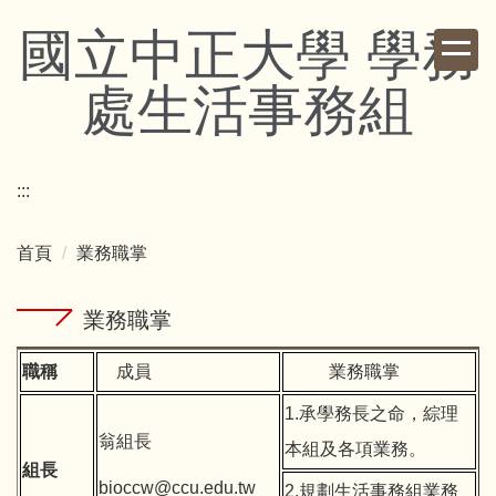
跳
國立中正大學 學務
到
主
處生活事務組
要
內
容
區
:::
首頁
業務職掌
業務職掌
職稱
成員
業務職掌
1.承學務長之命，綜理
翁組長
本組及各項業務。
組長
bioccw@ccu.edu.tw
2.規劃生活事務組業務