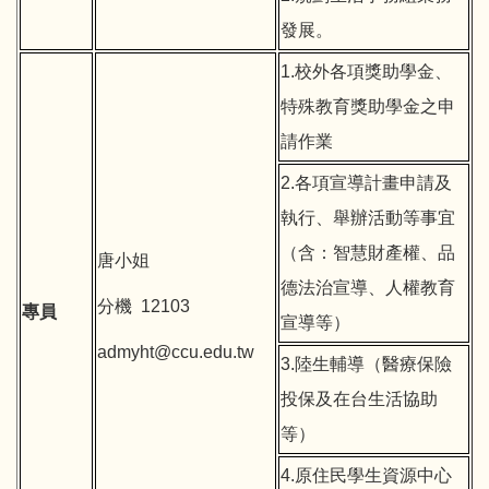
發展。
1.校外各項獎助學金、
特殊教育獎助學金之申
請作業
2.各項宣導計畫申請及
執行、舉辦活動等事宜
（含：智慧財產權、品
唐小姐
德法治宣導、人權教育
分機 12103
專員
宣導等）
admyht@ccu.edu.tw
3.陸生輔導（醫療保險
投保及在台生活協助
等）
4.原住民學生資源中心