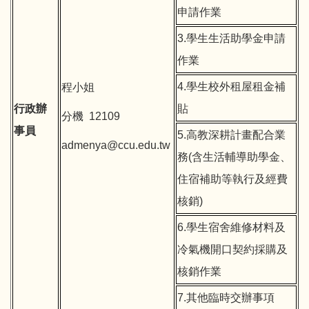
申請作業
3.學生生活助學金申請
作業
4.學生校外租屋租金補
程小姐
行政辦
貼
分機 12109
事員
5.高教深耕計畫配合業
admenya@ccu.edu.tw
務(含生活輔導助學金、
住宿補助等執行及經費
核銷)
6.學生宿舍維修材料及
冷氣機開口契約採購及
核銷作業
7.其他臨時交辦事項