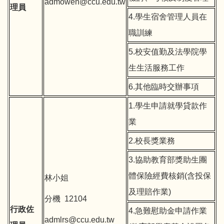
admowen@ccu.edu.tw
理員
4.學生宿舍管理人員在
職訓練
5.校安值勤及法學院學
生生活服務工作
6.其他臨時交辦事項
1.學生申請就學貸款作
業
2.校長獎業務
3.協助教育部獎助生團
體保險經費核銷(含投保
林小姐
及理賠作業)
分機 12104
行政佐
4.急難慰助金申請作業
admlrs@ccu.edu.tw