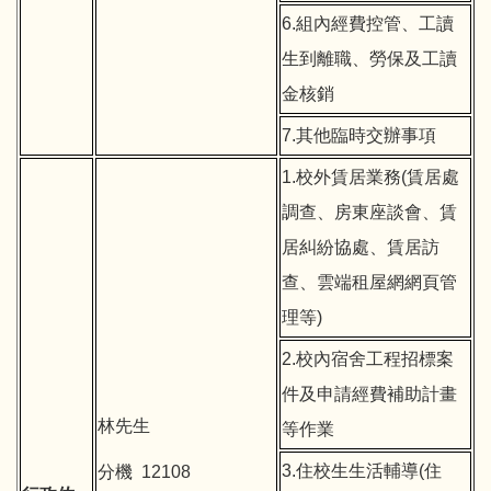
6.組內經費控管、工讀
生到離職、勞保及工讀
金核銷
7.其他臨時交辦事項
1.校外賃居業務(賃居處
調查、房東座談會、賃
居糾紛協處、賃居訪
查、雲端租屋網網頁管
理等)
2.校內宿舍工程招標案
件及申請經費補助計畫
林先生
等作業
3.住校生生活輔導(住
分機 12108