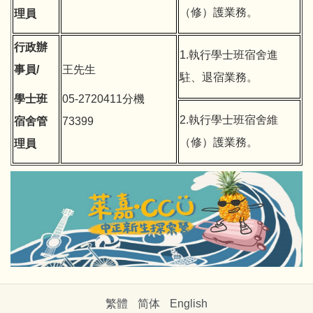
（修）護業務。
理員
行政辦
1.執行學士班宿舍進
事員/
王先生
駐、退宿業務。
學士班
05-2720411分機
2.執行學士班宿舍維
宿舍管
73399
（修）護業務。
理員
繁體
简体
English