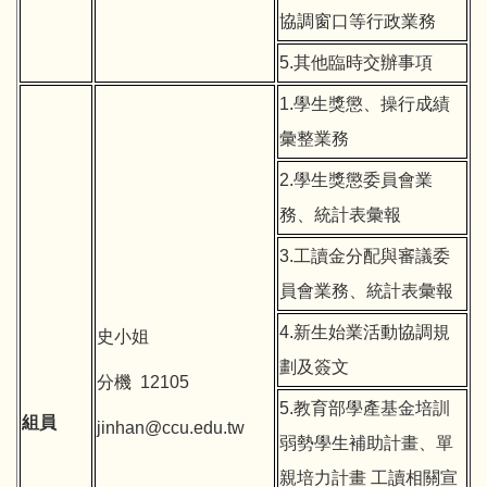
協調窗口等行政業務
5.其他臨時交辦事項
1.學生獎懲、操行成績
彙整業務
2.學生獎懲委員會業
務、統計表彙報
3.工讀金分配與審議委
員會業務、統計表彙報
4.新生始業活動協調規
史小姐
劃及簽文
分機 12105
5.教育部學產基金培訓
組員
jinhan@ccu.edu.tw
弱勢學生補助計畫、單
親培力計畫 工讀相關宣